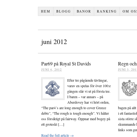
HEM
BLOGG
BANOR
RANKING
OM OS
juni 2012
Par69 på Royal St Davids
Regn och
JUNI 4, 2012
JUNI 3, 201
Efter tre pågående tävlingar,
varav en spelas för över 100:e
gången slår vi ut på första tee.
I baren – var annars – på
Aberdovey har vi hört orden,
“The par4´s are long enough to cover Greece
bagen på all
debts”, “The rough is tough enough”. Vi håller
i ett fantast
oss försiktigt på fairway. Öppnar med bogey på
sista större
ett groteskt […]
skummande h
links som ge
Read the full article →