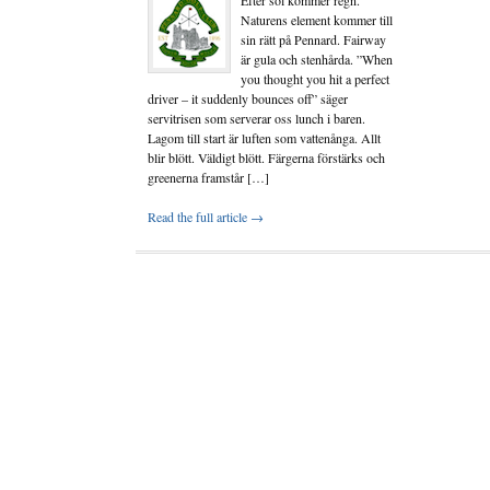
Naturens element kommer till
sin rätt på Pennard. Fairway
är gula och stenhårda. ”When
you thought you hit a perfect
driver – it suddenly bounces off” säger
servitrisen som serverar oss lunch i baren.
Lagom till start är luften som vattenånga. Allt
blir blött. Väldigt blött. Färgerna förstärks och
greenerna framstår […]
Read the full article →