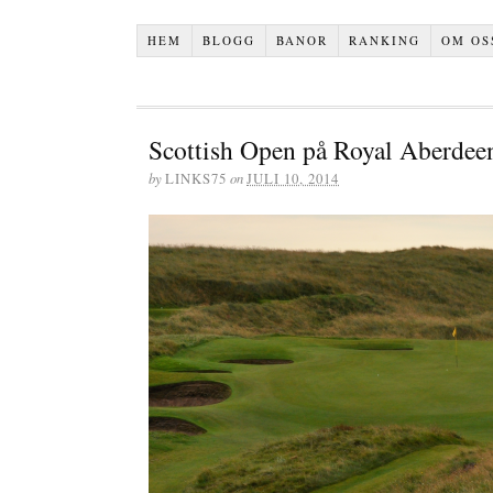
HEM
BLOGG
BANOR
RANKING
OM OS
Scottish Open på Royal Aberdee
by
LINKS75
on
JULI 10, 2014