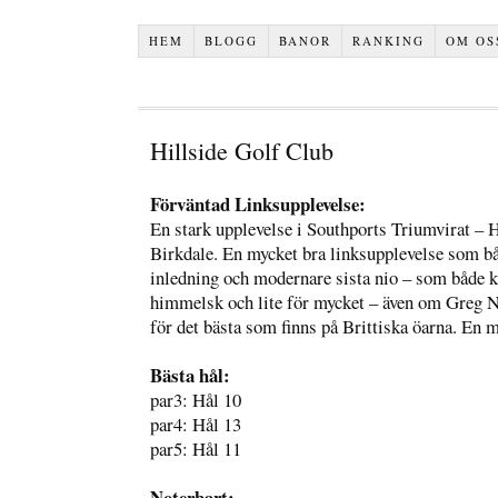
HEM
BLOGG
BANOR
RANKING
OM OS
Hillside Golf Club
Förväntad Linksupplevelse:
En stark upplevelse i Southports Triumvirat – 
Birkdale. En mycket bra linksupplevelse som bå
inledning och modernare sista nio – som både 
himmelsk och lite för mycket – även om Greg N
för det bästa som finns på Brittiska öarna. En 
Bästa hål:
par3: Hål 10
par4: Hål 13
par5: Hål 11
Noterbart: