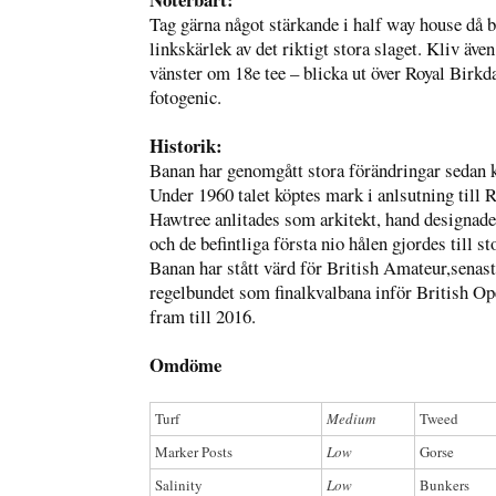
Tag gärna något stärkande i half way house då 
linkskärlek av det riktigt stora slaget. Kliv äve
vänster om 18e tee – blicka ut över Royal Birkd
fotogenic.
Historik:
Banan har genomgått stora förändringar sedan 
Under 1960 talet köptes mark i anlsutning till 
Hawtree anlitades som arkitekt, hand designade
och de befintliga första nio hålen gjordes till st
Banan har stått värd för British Amateur,senas
regelbundet som finalkvalbana inför British O
fram till 2016.
Omdöme
Turf
Medium
Tweed
Marker Posts
Low
Gorse
Salinity
Low
Bunkers